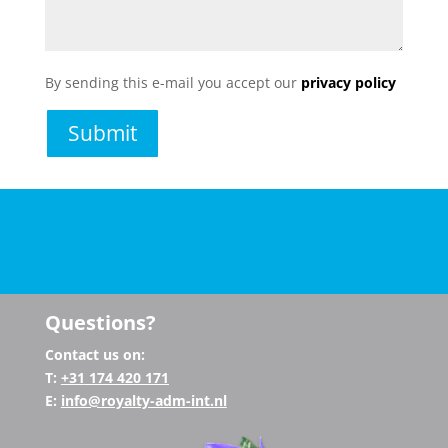
By sending this e-mail you accept our
privacy policy
Questions?
Contact us on:
T:
+31
174 420 171
E:
info@royalty-adm-int.nl