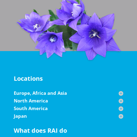
Locations
Europe, Africa and Asia
North America
South America
Japan
What does RAI do