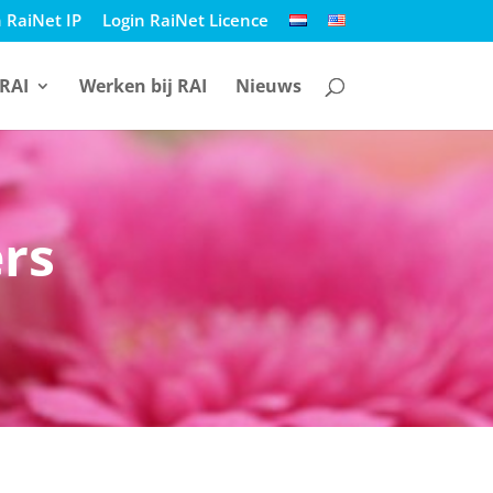
 RaiNet IP
Login RaiNet Licence
 RAI
Werken bij RAI
Nieuws
ers