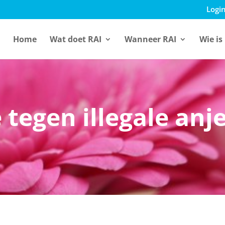
Login
Home
Wat doet RAI
Wanneer RAI
Wie is
tegen illegale anj