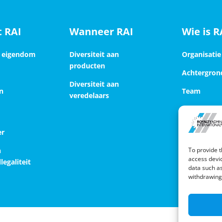
 RAI
Wanneer RAI
Wie is R
l eigendom
Diversiteit aan
Organisatie
producten
Achtergron
Diversiteit aan
n
Team
veredelaars
Disclaimer
er
To provide t
n
access devic
legaliteit
data such as
withdrawing 