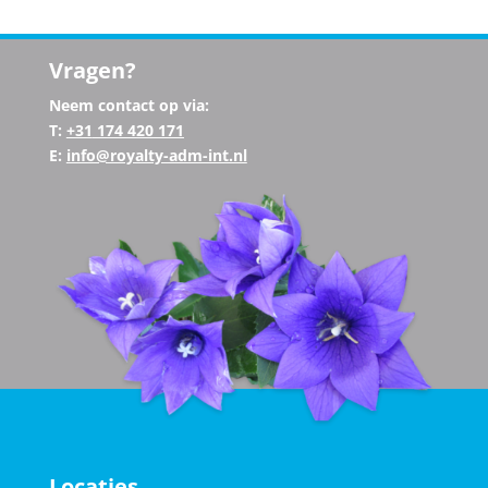
Vragen?
Neem contact op via:
T:
+31
174 420 171
E:
info@royalty-adm-int.nl
Locaties