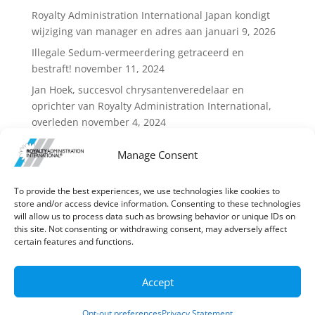
Royalty Administration International Japan kondigt
wijziging van manager en adres aan
januari 9, 2026
Illegale Sedum-vermeerdering getraceerd en
bestraft!
november 11, 2024
Jan Hoek, succesvol chrysantenveredelaar en
oprichter van Royalty Administration International,
overleden
november 4, 2024
Licentieovereenkomst beëindigd na misbruik
januari
Manage Consent
18, 2021
To provide the best experiences, we use technologies like cookies to
store and/or access device information. Consenting to these technologies
will allow us to process data such as browsing behavior or unique IDs on
this site. Not consenting or withdrawing consent, may adversely affect
certain features and functions.
Disclaimer
Accept
Realisatie en hosting door
Reset Webstudio
Opt-out preferences
Privacy Statement